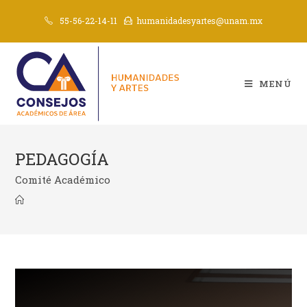
55-56-22-14-11
humanidadesyartes@unam.mx
MENÚ
PEDAGOGÍA
Comité Académico